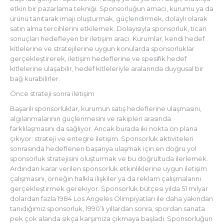
etkin bir pazarlama tekniği. Sponsorluğun amacı, kurumu ya da
ürünü tanıtarak imajı oluşturmak, güçlendirmek, dolaylı olarak
satın alma tercihlerini etkilemek. Dolayısıyla sponsorluk, ticari
sonuçları hedefleyen bir iletişim aracı. Kurumlar, kendi hedef
kitlelerine ve stratejilerine uygun konularda sponsorluklar
gerçekleştirerek, iletişim hedeflerine ve spesifik hedef
kitlelerine ulaşabilir, hedef kitleleriyle aralarında duygusal bir
bağ kurabilirler.
Önce strateji sonra iletişim
Başarılı sponsorluklar, kurumun satış hedeflerine ulaşmasını,
algılanmalarının güçlenmesini ve rakipleri arasında
farklılaşmasını da sağlıyor. Ancak burada iki nokta ön plana
çıkıyor: strateji ve entegre iletişim. Sponsorluk aktiviteleri
sonrasında hedeflenen başarıya ulaşmak için en doğru yol
sponsorluk stratejisini oluşturmak ve bu doğrultuda ilerlemek.
Ardından karar verilen sponsorluk etkinliklerine uygun iletişim
çalışmasını, örneğin halkla ilişkiler ya da reklam çalışmalarını
gerçekleştirmek gerekiyor. Sponsorluk bütçesi yılda 51 milyar
dolardan fazla 1984 Los Angeles Olimpiyatları ile daha yakından
tanıdığımız sponsorluk, 1990’lı yıllardan sonra, spordan sanata
pek çok alanda sıkça karşımıza çıkmaya başladı. Sponsorluğun