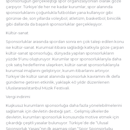
sponsorluğun gerçekleştiği spor organizasyonları olarak göze
çarpıyor. Türkiye’de her ne kadar kurumlar, spor alanında
sponsorluklarını çoğunlukla futboldan yana kullanıyor gibi
görünse de, son yıllarda voleybol, atletizm, basketbol, binicilik
gibi dallarda da başarılı sponsorluklar gerçekleşiyor.
Kültür-sanat
Sponsorluklar arasında spordan sonra en çok talep edilen konu
ise kültür-sanat. Kurumsal itibara sağladığı katkıyla göze çarpan
kültür-sanat sponsorluğu, dünyada yapılan sponsorlukların
yüzde 9’unu oluşturuyor. Kurumlar spor sponsorluklarıyla daha
çok satış hedeflerine ulaşırken, kültür-sanat sponsorluklarıyla
kurumsal imajlarını geliştiriyor, kurum itibarlarını artırıyor.
Türkiye’de kültür sanat alanında sponsorluk kavramını ilk defa
gündeme getiren etkinlik, yaklaşık 40 yıldır düzenlenen
Uluslararasıİstanbul Müzik Festivali.
Vergi indirimi
Kuşkusuz kurumların sponsorluğa daha fazla yönelebilmelerini
sağlamak için devletin desteği şart… Gelişmiş ülkelerde
devletin, kurumları sponsorluk konusunda motive etmek için
çıkardığı çeşitli yasalar bulunuyor. Türkiye’de de “Ulusal
Sponsorluk Yasası”nın ilk aşaması olan “Spor Sponsorluğu