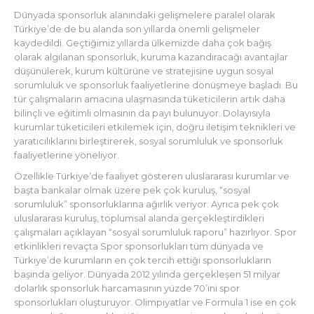
Dünyada sponsorluk alanındaki gelişmelere paralel olarak
Türkiye’de de bu alanda son yıllarda önemli gelişmeler
kaydedildi. Geçtiğimiz yıllarda ülkemizde daha çok bağış
olarak algılanan sponsorluk, kuruma kazandıracağı avantajlar
düşünülerek, kurum kültürüne ve stratejisine uygun sosyal
sorumluluk ve sponsorluk faaliyetlerine dönüşmeye başladı. Bu
tür çalışmaların amacına ulaşmasında tüketicilerin artık daha
bilinçli ve eğitimli olmasının da payı bulunuyor. Dolayısıyla
kurumlar tüketicileri etkilemek için, doğru iletişim teknikleri ve
yaratıcılıklarını birleştirerek, sosyal sorumluluk ve sponsorluk
faaliyetlerine yöneliyor.
Özellikle Türkiye’de faaliyet gösteren uluslararası kurumlar ve
başta bankalar olmak üzere pek çok kuruluş, “sosyal
sorumluluk” sponsorluklarına ağırlık veriyor. Ayrıca pek çok
uluslararası kuruluş, toplumsal alanda gerçekleştirdikleri
çalışmaları açıklayan “sosyal sorumluluk raporu” hazırlıyor. Spor
etkinlikleri revaçta Spor sponsorlukları tüm dünyada ve
Türkiye’de kurumların en çok tercih ettiği sponsorlukların
başında geliyor. Dünyada 2012 yılında gerçekleşen 51 milyar
dolarlık sponsorluk harcamasının yüzde 70’ini spor
sponsorlukları oluşturuyor. Olimpiyatlar ve Formula 1 ise en çok