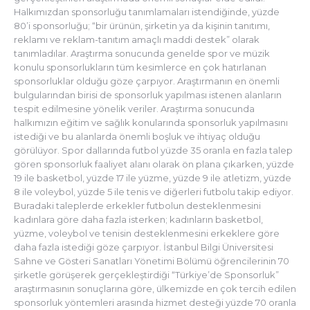
Halkımızdan sponsorluğu tanımlamaları istendiğinde, yüzde
80’i sponsorluğu; “bir ürünün, şirketin ya da kişinin tanıtımı,
reklamı ve reklam-tanıtım amaçlı maddi destek” olarak
tanımladılar. Araştırma sonucunda genelde spor ve müzik
konulu sponsorlukların tüm kesimlerce en çok hatırlanan
sponsorluklar olduğu göze çarpıyor. Araştırmanın en önemli
bulgularından birisi de sponsorluk yapılması istenen alanların
tespit edilmesine yönelik veriler. Araştırma sonucunda
halkımızın eğitim ve sağlık konularında sponsorluk yapılmasını
istediği ve bu alanlarda önemli boşluk ve ihtiyaç olduğu
görülüyor. Spor dallarında futbol yüzde 35 oranla en fazla talep
gören sponsorluk faaliyet alanı olarak ön plana çıkarken, yüzde
19 ile basketbol, yüzde 17 ile yüzme, yüzde 9 ile atletizm, yüzde
8 ile voleybol, yüzde 5 ile tenis ve diğerleri futbolu takip ediyor.
Buradaki taleplerde erkekler futbolun desteklenmesini
kadınlara göre daha fazla isterken; kadınların basketbol,
yüzme, voleybol ve tenisin desteklenmesini erkeklere göre
daha fazla istediği göze çarpıyor. İstanbul Bilgi Üniversitesi
Sahne ve Gösteri Sanatları Yönetimi Bölümü öğrencilerinin 70
şirketle görüşerek gerçekleştirdiği “Türkiye’de Sponsorluk”
araştırmasının sonuçlarına göre, ülkemizde en çok tercih edilen
sponsorluk yöntemleri arasında hizmet desteği yüzde 70 oranla