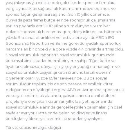
yaygınlaşmasıyla birlikte pek çok ülkede, sponsor firmalara
vergi ayrıcalıkları sağlanarak kurumların motive edilmesi ve
sponsorluğun gelişmesi sağlandı. Son 10 yıllık dönemde,
dünyada pazarlama bütçelerinde sponsorluk çalışmalarına
ayrılan pay hızla arttı. 2012 yılında tüm dünyada 51.1 milyar
dolarlık sponsorluk harcaması gerçekleştirilirken, bu bütçenin
yüzde 9’u sanat etkinlikleri ve festivallere ayrıldı. ABD’li IEG
Sponsorship Report’un verilerine göre, dünyadaki sponsorluk
harcamaları bir önceki yıla göre yüzde 4.4 oranında artmış oldu.
Sosyal sorumluluk raporları Sosyal sorumluluk günümüzde
kurumsal kimlik kadar önemli bir yere sahip. “Eğer kalite ve
fiyat farkı olmazsa, dünya için iyi şeyler yaptığına inandığım ve
sosyal sorumluluk taşıyan şirketin ürününü tercih ederim”
diyenlerin oranı, yüzde 65’ler seviyesinde. Bu da sosyal
sorumluluğun toplum için de son derece önemli bir kriter
olduğunun en büyük göstergesi. ABD ve Avrupa’da, sponsorluk
ve sosyal sorumluluk alanında, çalışanlarını da dahil ettikleri
projeleriyle öne çıkan kurumlar, yıllık faaliyet raporlarında
sosyal sorumluluk alanında gerçekleştirilen çalışmalar için özel
sayfalar ayırıyor. Hatta önde gelen holdingler ve finans
kuruluşları yıllık sosyal sorumluluk raporları yayınlıyor.
Türk tüketicisinin algısı değişti