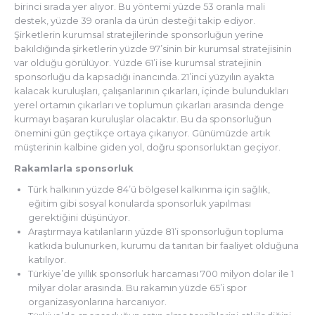
birinci sırada yer alıyor. Bu yöntemi yüzde 53 oranla mali
destek, yüzde 39 oranla da ürün desteği takip ediyor.
Şirketlerin kurumsal stratejilerinde sponsorluğun yerine
bakıldığında şirketlerin yüzde 97’sinin bir kurumsal stratejisinin
var olduğu görülüyor. Yüzde 61’i ise kurumsal stratejinin
sponsorluğu da kapsadığı inancında. 21’inci yüzyılın ayakta
kalacak kuruluşları, çalışanlarının çıkarları, içinde bulundukları
yerel ortamın çıkarları ve toplumun çıkarları arasında denge
kurmayı başaran kuruluşlar olacaktır. Bu da sponsorluğun
önemini gün geçtikçe ortaya çıkarıyor. Günümüzde artık
müşterinin kalbine giden yol, doğru sponsorluktan geçiyor.
Rakamlarla sponsorluk
Türk halkının yüzde 84’ü bölgesel kalkınma için sağlık,
eğitim gibi sosyal konularda sponsorluk yapılması
gerektiğini düşünüyor.
Araştırmaya katılanların yüzde 81’i sponsorluğun topluma
katkıda bulunurken, kurumu da tanıtan bir faaliyet olduğuna
katılıyor.
Türkiye’de yıllık sponsorluk harcaması 700 milyon dolar ile 1
milyar dolar arasında. Bu rakamın yüzde 65’i spor
organizasyonlarına harcanıyor.