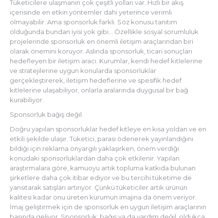
Tüketicilere ulaşmanın çok çeşitli yolları var. Hızlı bir akış
içerisinde en etkin yöntemler dahi yeterince verimli
olmayabilir. Ama sponsorluk farklı. Söz konusu tanıtım
olduğunda bundan iyisi yok gibi… Özellikle sosyal sorumluluk
projelerinde sponsorluk en önemli iletişim araçlarından biri
olarak önemini koruyor. Aslında sponsorluk, ticari sonuçları
hedefleyen bir iletişim aracı. Kurumlar, kendi hedef kitlelerine
ve stratejilerine uygun konularda sponsorluklar
gerçekleştirerek, iletişim hedeflerine ve spesifik hedef
kitlelerine ulaşabiliyor, onlarla aralarında duygusal bir bağ
kurabiliyor.
Sponsorluk bağış değil
Doğru yapılan sponsorluklar hedef kitleye en kısa yoldan ve en
etkili şekilde ulaşır. Tüketici, parası ödenerek yayınlandığını
bildiği için reklama önyargılı yaklaşırken, önem verdiği
konudaki sponsorluklardan daha çok etkilenir. Yapılan
araştırmalara göre, kamuoyu artık topluma katkıda bulunan
şirketlere daha çok itibar ediyor ve bu tercihi tüketime de
yansıtarak satışları artırıyor. Çünkü tüketiciler artık ürünün
kalitesi kadar onu üreten kurumun imajına da önem veriyor.
İmaj geliştirmek için de sponsorluk en uygun iletişim araçlarının
başında geliyor. Sponsorluk; bağış ya da yardım değil, oldukça