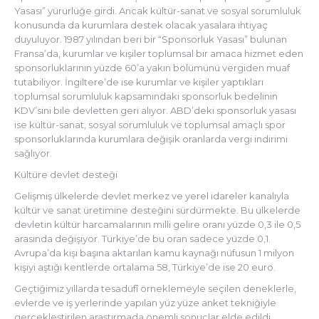
Yasası” yürürlüğe girdi. Ancak kültür-sanat ve sosyal sorumluluk
konusunda da kurumlara destek olacak yasalara ihtiyaç
duyuluyor. 1987 yılından beri bir “Sponsorluk Yasası” bulunan
Fransa’da, kurumlar ve kişiler toplumsal bir amaca hizmet eden
sponsorluklarının yüzde 60’a yakın bölümünü vergiden muaf
tutabiliyor. İngiltere’de ise kurumlar ve kişiler yaptıkları
toplumsal sorumluluk kapsamındaki sponsorluk bedelinin
KDV’sini bile devletten geri alıyor. ABD’deki sponsorluk yasası
ise kültür-sanat, sosyal sorumluluk ve toplumsal amaçlı spor
sponsorluklarında kurumlara değişik oranlarda vergi indirimi
sağlıyor.
Kültüre devlet desteği
Gelişmiş ülkelerde devlet merkez ve yerel idareler kanalıyla
kültür ve sanat üretimine desteğini sürdürmekte. Bu ülkelerde
devletin kültür harcamalarının milli gelire oranı yüzde 0,3 ile 0,5
arasında değişiyor. Türkiye’de bu oran sadece yüzde 0,1.
Avrupa’da kişi başına aktarılan kamu kaynağı nüfusun 1 milyon
kişiyi aştığı kentlerde ortalama 58, Türkiye’de ise 20 euro.
Geçtiğimiz yıllarda tesadüfî örneklemeyle seçilen deneklerle,
evlerde ve iş yerlerinde yapılan yüz yüze anket tekniğiyle
gerçekleştirilen araştırmada önemli sonuçlar elde edildi.