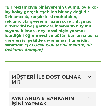
“Bir reklamcıyla bir işverenin uyumu, öyle ko­
lay kolay gerçekleşebilen bir şey değildir.
Reklamcılık, karşılıklı iki muhatabın,
reklamcıyla işverenin, uzun süre anlaşması,
birbirlerini hoş görmesi, insanların huyunu
suyunu bilmesi, neyi nasıl niçin yapmak
istediğini öğren­mesi ve bütün bunları sırasına
göre en iyi şe­kilde uygulaması hüneridir,
sanatıdır. “
(29 Ocak 1980 tarihli mektup,
Bir
Reklamcı Aranıyor)
MÜŞTERİ İLE DOST OLMAK
MI?
“Reklamcı ile reklam yaptıran kişinin ilişkisi genellikle
dostlukla başlar. Fakat ben samimi olarak
AYNI ANDA 8 BANKANIN
söyleyebilirim ki, reklam ilişkisinden önce mevcut
İŞİNİ YAPMAK
olan dostlukları, dostluğunu elde ettiğim o her hangi