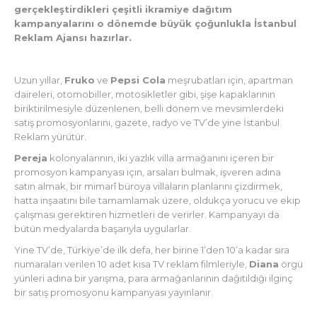
gerçekleştirdikleri çeşitli ikramiye dağıtım
kampanyalarını o dönemde büyük çoğunlukla İstanbul
Reklam Ajansı hazırlar.
Uzun yıllar,
Fruko
ve
Pepsi Cola
meşrubatları için, apartman
daireleri, otomobiller, motosikletler gibi, şişe kapaklarının
biriktirilmesiyle düzenlenen, belli dönem ve mevsimlerdeki
satış promosyonlarını, gazete, radyo ve TV’de yine İstanbul
Reklam yürütür.
Pereja
kolonyalarının, iki yazlık villa armağanını içeren bir
promosyon kampanyası için, arsaları bulmak, işveren adına
satın almak, bir mimarî büroya villaların planlarını çizdirmek,
hatta inşaatını bile tamamlamak üzere, oldukça yorucu ve ekip
çalışması gerektiren hizmetleri de verirler. Kampanyayı da
bütün medyalarda başarıyla uygularlar.
Yine TV’de, Türkiye’de ilk defa, her birine 1’den 10’a kadar sıra
numaraları verilen 10 adet kısa TV reklam filmleriyle,
Diana
örgü
yünleri adına bir yarışma, para armağanlarının dağıtıldığı ilginç
bir satış promosyonu kampanyası yayınlanır.