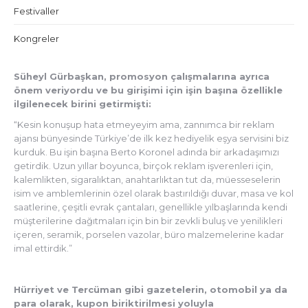
Festivaller
Kongreler
Süheyl Gürbaşkan, promosyon çalışmalarına ayrıca
önem veriyordu ve bu girişimi için işin başına özellikle
ilgilenecek birini getirmişti:
“Kesin konuşup hata etmeyeyim ama, zannımca bir reklam
ajansı bünyesinde Türkiye’de ilk kez hediyelik eşya servisini biz
kurduk. Bu işin başına Berto Koronel adında bir arkadaşımızı
getirdik. Uzun yıllar boyunca, birçok reklam işverenleri için,
kalemlikten, sigaralıktan, anahtarlıktan tut da, müesseselerin
isim ve amblemlerinin özel olarak bastırıldığı duvar, masa ve kol
saatlerine, çeşitli evrak çantaları, genellikle yılbaşlarında kendi
müşterilerine dağıtmaları için bin bir zevkli buluş ve yenilikleri
içeren, seramik, porselen vazolar, büro malzemelerine kadar
imal ettirdik.”
Hürriyet ve Tercüman gibi gazetelerin, otomobil ya da
para olarak, kupon biriktirilmesi yoluyla