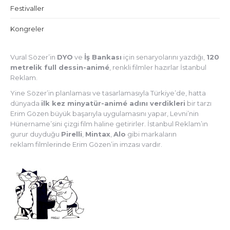
Festivaller
Kongreler
Vural Sözer’in
DYO
ve
İş Bankası
için senaryolarını yazdığı,
120
metrelik full dessin-animé
, renkli filmler hazırlar İstanbul
Reklam.
Yine Sözer’in planlaması ve tasarlamasıyla Türkiye’de, hatta
dünyada
ilk kez minyatür-animé adını verdikleri
bir tarzı
Erim Gözen büyük başarıyla uygulamasını yapar, Levni’nin
Hünername’sini çizgi film haline getirirler. İstanbul Reklam’ın
gurur duyduğu
Pirelli
,
Mintax
,
Alo
gibi markaların
reklam filmlerinde Erim Gözen’in imzası vardır.