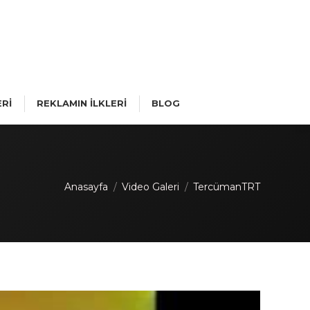
Rİ
REKLAMIN İLKLERİ
BLOG
You are here:
Anasayfa
Video Galeri
TercümanTRT