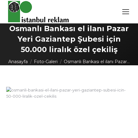
Osmanlı Bankası el ilanı Pazar
Yeri Gaziantep Şubesi için
50.000 liralık özel çekiliş
You are here:
Anasayfa
Foto-Galeri
Osmanlı Bankası el ilanı Pazar…
Post
navigation