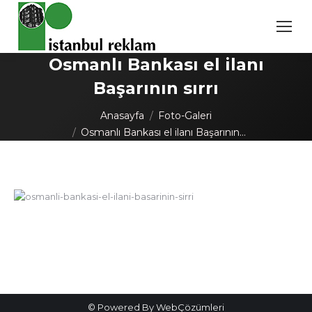
Osmanlı Bankası el ilanı
Başarının sırrı
You are here:
Anasayfa
Foto-Galeri
Osmanlı Bankası el ilanı Başarının…
Post
navigation
© Powered By WebÇözümleri