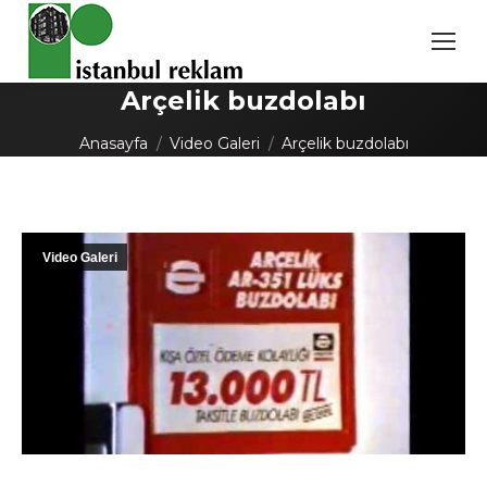
Arçelik buzdolabı
You are here:
Anasayfa
Video Galeri
Arçelik buzdolabı
Video Galeri