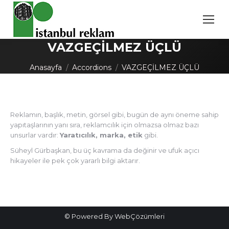
VAZGEÇİLMEZ ÜÇLÜ
You are here:
Anasayfa
Accordions
VAZGEÇİLMEZ ÜÇLÜ
Reklamın, başlık, metin, görsel gibi, bugün de aynı öneme sahip
yapıtaşlarının yanı sıra, reklamcılık için olmazsa olmaz bazı
unsurlar vardır:
Yaratıcılık, marka, etik
gibi.
Süheyl Gürbaşkan, bu üç kavrama da değinir ve ufuk açıcı
hikayeler ile pek çok yararlı bilgi aktarır.
© Powered By WebÇözümleri