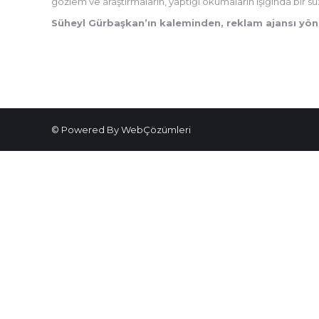
gözlem ve araştırmaların, yaptığı okumaların ışığında bir süz
Süheyl Gürbaşkan’ın kaleminden, reklam ajansı yön
© Powered By WebÇözümleri