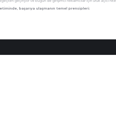
geçten geçiriyor ve bugün de girişimci reklamcılar için ufuk açıcı nitel
etiminde, başarıya ulaşmanın temel prensipleri: