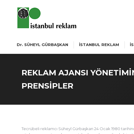
Dr. SÜHEYL GÜRBAŞKAN
İSTANBUL REKLAM
İ
REKLAM AJANSI YÖNETİMİ
PRENSİPLER
Tecrübeli reklamcı Süheyl Gürbaşkan 24 Ocak 1980 tarihind