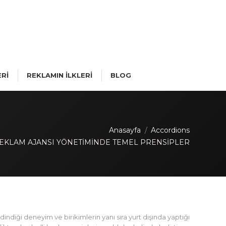
Rİ
REKLAMIN İLKLERİ
BLOG
Anasayfa
Accordions
EKLAM AJANSI YÖNETİMİNDE TEMEL PRENSİPLER
iği deneyim ve birikimlerin yanı sıra yurt dışında yaptığı