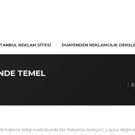
STANBUL REKLAM SİTESİ
DUAYENDEN REKLAMCILIK DERSLE
NDE TEMEL
You are here:
R
e kaleme aldığı mektubunda (Bir Reklamcı Aranıyor), o güne değin edind