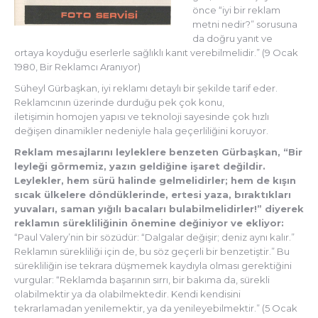
önce “iyi bir reklam
metni nedir?” sorusuna
da doğru yanıt ve
ortaya koyduğu eserlerle sağlıklı kanıt verebilmelidir.” (9 Ocak
1980, Bir Reklamcı Aranıyor)
Süheyl Gürbaşkan, iyi reklamı detaylı bir şekilde tarif eder.
Reklamcının üzerinde durduğu pek çok konu,
iletişimin homojen yapısı ve teknoloji sayesinde çok hızlı
değişen dinamikler nedeniyle hala geçerliliğini koruyor.
Reklam mesajlarını leyleklere benzeten Gürbaşkan, “Bir
leyleği görmemiz, yazın geldiğine işaret değildir.
Leylekler, hem sürü halinde gelmelidirler; hem de kışın
sıcak ülkelere döndüklerinde, ertesi yaza, bıraktıkları
yuvaları, saman yığılı bacaları bulabilmelidirler!” diyerek
reklamın sürekliliğinin önemine değiniyor ve ekliyor:
“Paul Valery’nin bir sözüdür: “Dalgalar değişir; deniz aynı kalır.”
Reklamın sürekliliği için de, bu söz geçerli bir benzetiştir.” Bu
sürekliliğin ise tekrara düşmemek kaydıyla olması gerektiğini
vurgular: “Reklamda başarının sırrı, bir bakıma da, sürekli
olabilmektir ya da olabilmektedir. Kendi kendisini
tekrarlamadan yenilemektir, ya da yenileyebilmektir.” (5 Ocak