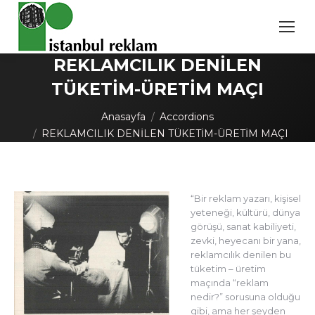
REKLAMCILIK DENİLEN
TÜKETİM-ÜRETİM MAÇI
You are here:
Anasayfa
Accordions
REKLAMCILIK DENİLEN TÜKETİM-ÜRETİM MAÇI
“Bir reklam yazarı, kişisel
yeteneği, kültürü, dünya
görüşü, sanat kabiliyeti,
zevki, heyecanı bir yana,
reklamcılık denilen bu
tüketim – üretim
maçında “reklam
nedir?” sorusuna olduğu
gibi, ama her şeyden