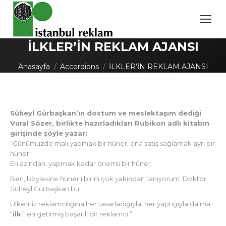
İLKLER’İN REKLAM AJANSI
You are here:
Anasayfa
Accordions
İLKLER’İN REKLAM AJANSI
Süheyl Gürbaşkan’ın dostum ve meslektaşım dediği
Vural Sözer, birlikte hazırladıkları Rubikon adlı kitabın
girişinde şöyle yazar:
“Günümüzde malı yapmak bir hüner, ona satış sağlamak ayrı bir
hüner.
En azından, yapmak kadar önemli bir hüner.
Ben, böylesine hünerli birini çok yakından tanıyorum. Doktor
Süheyl Gürbaşkan bu.
Ülkemiz reklamcılığına her tasarladığıyla, her yaptığıyla daima
“
ilk
” leri getirmiş başarılı bir reklamcı.”