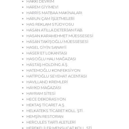
HAKKI DEVRİM
HAREM GİYİMEVİ
HARRİS MATBAA MAKİNALARI
HARUN ÇAM İŞLETMELERİ
HAS REKLAM STÜDYOSU
HASAN ATİLLA DETERJAN FAB.
HASAN KARAMEHMET MÜESSESESİ
HASAN TAKİŞOĞLU MÜESSESESİ
HASEL GİYİN SANAYİİ
HASER ET LOKANTASI
HASOĞLU HALI MAĞAZASI
HASTAŞ HOLDİNG A.Ş.
HATEMOĞLU KONFEKSİYON
HATİPOĞLU SEYEHAT ACENTASI
HAVILLAND KREMLERİ
HAYKO MAĞAZASI
HAYRAM SİTESİ
HECE DEKORASYON
HEKTAŞ TİCARET A.Ş.
HELKATEKS TİCARET KOLL. ŞTİ.
HEMŞİN RESTORAN
HERCULES TARTI ALETLERİ
HEREKELİLER MENSUCAT KOLL. ŞTİ.