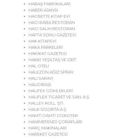
HABAŞ FABRİKALARI
HABER AJANSI
HACBETTE KİTAP EVİ
HACI BABA RESTORAN
HACI SALİH RESTORAN
HAFTA SONU GAZETESİ
HAK KİTAPEVİ
HAKA PARKELERİ
HAKİKAT GAZETESİ
HAKKI YEŞİLTAŞ VE ORT.
HAL OTELİ
HALEZON AĞIZ SPRAY
HALI SARAYI
HALICIBAŞI
HALIFEX GÖMLEKLERİ
HALIFLEX TİCARET VE SAN. A.Ş.
HALLEY KOLL. ŞTİ.
HALK SİGORTA A.Ş.
HAMTİ DAMTİ DİSKOTEK
HANIMEFENDİ ÇORAPLARI
HARÇ MAKİNALARI
HAREKET GAZETESİ