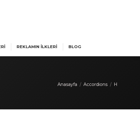
Rİ
REKLAMIN İLKLERİ
BLOG
You are here:
Anasayfa
Accordions
H