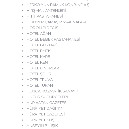
HERKO YÜN PAMUK KONBİNE A.Ş.
HİRŞMAN ANTENLERİ
HİTİT PASTAHANESİ
HOOVER ÇAMAŞIR MAKİNALARI
HORON PİDECİSİ
HOTEL AĞAN
HOTEL BEBEK PASTAHANESİ
HOTEL BOZDAĞ
HOTEL EMEK
HOTEL KARE
HOTEL KENT
HOTEL ONURLAR
HOTEL ŞEHİR
HOTEL TRUVA
HOTEL TURAN
HUNCA KOZMATİK SANAYİİ
HUZUR SÜPÜRGELERİ
HÜR VATAN GAZETESİ
HÜRRİYET DAĞITIM
HÜRRİYET GAZETESİ
HÜRRİYET KLİŞE
HÜSEYİN BİLİŞİK